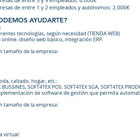
sas de entre 3 y 9 empleados: 6.000€
esas de entre 1 y 2 empleados y autónomos: 2.000€
PODEMOS AYUDARTE?
:
ferentes tecnologías, según necesidad (TIENDA WEB)
 online. diseño web básico, integración ERP.
n tamaño de la empresa:
da, calzado, hogar, etc.:
X BUSSINES, SOFT4TEX POS. SOFT4TEX SGA, SOFT4TEX PROD
a implementación de software de gestión que permita automa
n tamaño de la empresa:
 virtual: