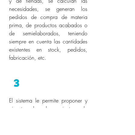
y de tiendas, se calculan las
necesidades, se generan los
pedidos de compra de materia
prima, de productos acabados o
de semielaborados, teniendo
siempre en cuenta las cantidades
existentes en stock, pedidos,
fabricación, etc.
Lanzamiento
El sistema le permite proponer y
ejecutar los lanzamientos de
forma automática, a partir de los
stocks de materia prima,
optimizando de esta forma los